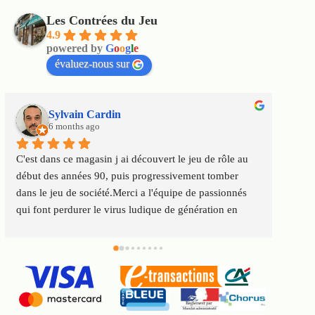
Les Contrées du Jeu
4.9
powered by
G
o
o
g
l
e
évaluez-nous sur
Sylvain Cardin
6 months ago
C'est dans ce magasin j ai découvert le jeu de rôle au 
Un m
début des années 90, puis progressivement tomber 
satis
dans le jeu de société.Merci a l'équipe de passionnés 
au to
qui font perdurer le virus ludique de génération en 
Servi
génération