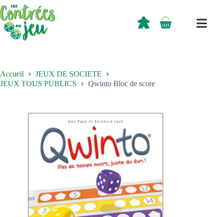
Passer
au
contenu
0,00
€
Panier
d’achat
Accueil
JEUX DE SOCIETE
JEUX TOUS PUBLICS
Qwinto Bloc de score