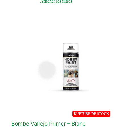
Afficher les filtres
Durée de partie
À partir de
Prix
Nos sélections
Fabrication
Démarche environnementale
Type de jeu
RUPTURE DE STOCK
Bombe Vallejo Primer – Blanc