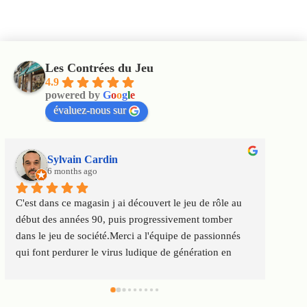
Les Contrées du Jeu
4.9
powered by
G
o
o
g
l
e
évaluez-nous sur
Sylvain Cardin
6 months ago
C'est dans ce magasin j ai découvert le jeu de rôle au 
Un m
début des années 90, puis progressivement tomber 
satis
dans le jeu de société.Merci a l'équipe de passionnés 
au to
qui font perdurer le virus ludique de génération en 
Servi
génération