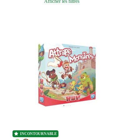
Afficher les filtres
Durée de partie
À partir de
Prix
Nos sélections
Fabrication
Démarche environnementale
Type de jeu
INCONTOURNABLE