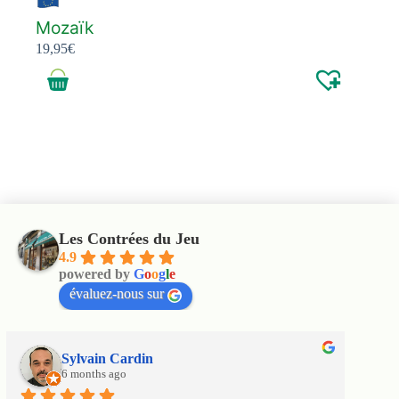
Mozaïk
19,95
€
Les Contrées du Jeu
4.9
powered by
G
o
o
g
l
e
évaluez-nous sur
Sylvain Cardin
6 months ago