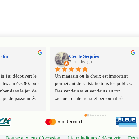
rdin
Cécile Sequies
7 months ago
n j ai découvert le 
Un magasin où le choix est important 
 des années 90, puis 
permettant de satisfaire tous les publics. 
ber dans le jeu de 
Des vendeuses et vendeurs au top 
uipe de passionnés 
:accueil chaleureux et personnalisé, 
 virus ludique de 
conseils. Service client impeccable. 
ration
Merci à toute l'équipe.
Bourse aux jeux d’occasion
Lieux ludiques à découvrir
Démar