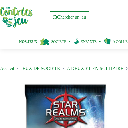
Passer
au
contenu
Chercher un jeu
NOS JEUX
SOCIETE
ENFANTS
A COLL
Accueil
JEUX DE SOCIETE
A DEUX ET EN SOLITAIRE