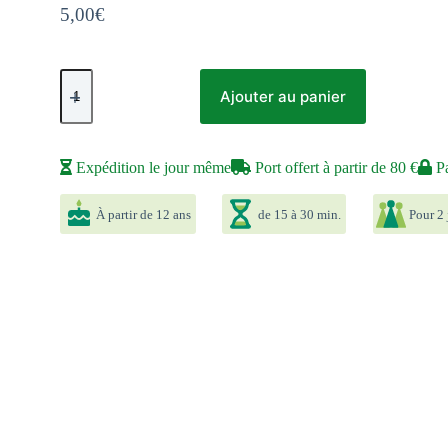
5,00
€
quantité
de
Ajouter au panier
Star
Realms
Crisis
Evénements
Expédition le jour même
Port offert à partir de 80 €
Pa
À partir de 12 ans
de 15 à 30 min.
Pour 2 