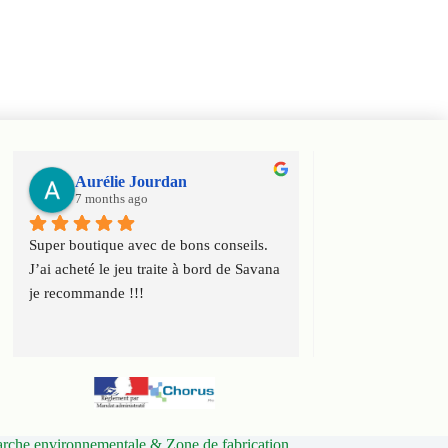
Aurélie Jourdan
Haniel Ele
7 months ago
7 months ago
Super boutique avec de bons conseils. 
Super boutique ! T
J’ai acheté le jeu traite à bord de Savana 
conseils et toute l
je recommande !!!
connaissance du ca
che environnementale & Zone de fabrication