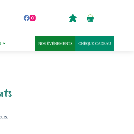
0,00
€
Panier
d’achat
S
NOS ÉVÉNEMENTS
CHÈQUE-CADEAU
nts
eurs.