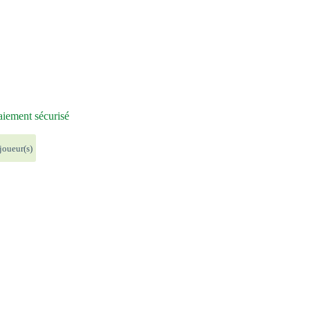
iement sécurisé
joueur(s)