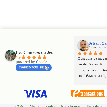
Sylvain Ca
6 months ago
Les Contrées du Jeu
4.9
C'est dans ce magasi
powered by
G
o
o
g
l
e
jeu de rôle au début
évaluez-nous sur
progressivement tom
société.Merci a l'éq
qui font perdurer le
génération en géné
CGV
Mentions légales
Nous trouver
Frais de port