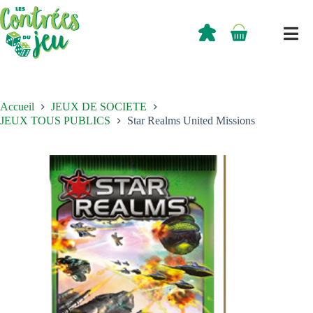
Passer
au
contenu
0,00
€
Panier
d’achat
Accueil
JEUX DE SOCIETE
JEUX TOUS PUBLICS
Star Realms United Missions