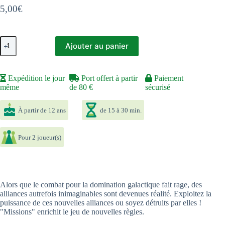
5,00
€
quantité
Ajouter au panier
de
Star
Realms
United
Expédition le jour
Port offert à partir
Paiement
Missions
même
de 80 €
sécurisé
À partir de 12 ans
de 15 à 30 min.
Pour 2 joueur(s)
Alors que le combat pour la domination galactique fait rage, des
alliances autrefois inimaginables sont devenues réalité. Exploitez la
puissance de ces nouvelles alliances ou soyez détruits par elles !
"Missions" enrichit le jeu de nouvelles règles.