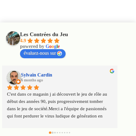
Les Contrées du Jeu
4.9
powered by
G
o
o
g
l
e
évaluez-nous sur
Sylvain Cardin
6 months ago
C'est dans ce magasin j ai découvert le jeu de rôle au 
Un m
début des années 90, puis progressivement tomber 
satis
dans le jeu de société.Merci a l'équipe de passionnés 
au to
qui font perdurer le virus ludique de génération en 
Servi
génération