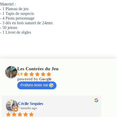
Materiel :
- 1 Plateau de jeu
- 1 Tapis de suspects
- 4 Pions personnage
- 3 dés en bois naturel de 24mm
- 50 jetons
- 1 Livret de règles
Les Contrées du Jeu
4.9
powered by
G
o
o
g
l
e
évaluez-nous sur
Cécile Sequies
7 months ago