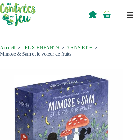
Passer
au
contenu
0,00
€
Panier
d’achat
Accueil
JEUX ENFANTS
5 ANS ET +
Mimose & Sam et le voleur de fruits