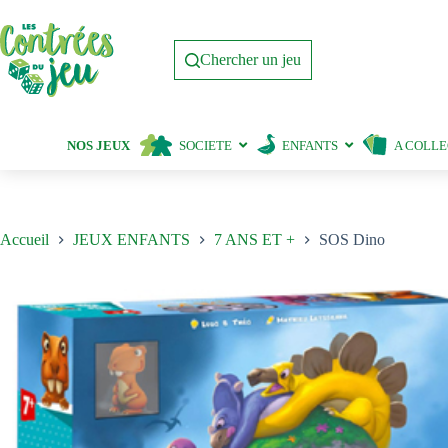
Passer
au
contenu
Chercher un jeu
NOS JEUX
SOCIETE
ENFANTS
A COLL
Accueil
JEUX ENFANTS
7 ANS ET +
SOS Dino