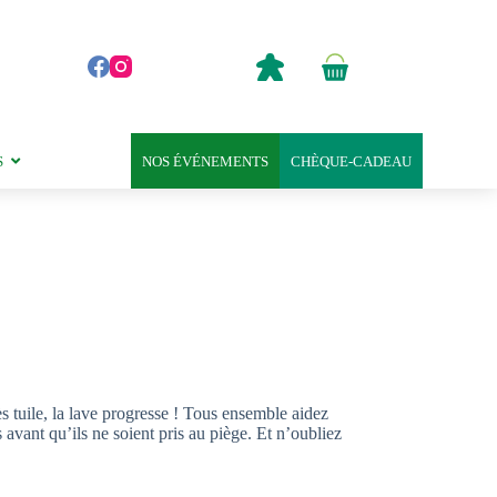
0,00
€
Panier
d’achat
S
NOS ÉVÉNEMENTS
CHÈQUE-CADEAU
ès tuile, la lave progresse ! Tous ensemble aidez
avant qu’ils ne soient pris au piège. Et n’oubliez