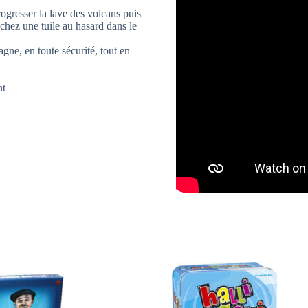
rogresser la lave des volcans puis
ochez une tuile au hasard dans le
agne, en toute sécurité, tout en
nt