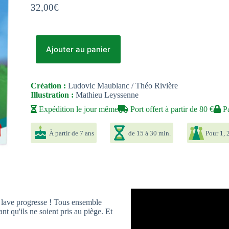
32,00
€
Ajouter au panier
Création :
Ludovic Maublanc / Théo Rivière
Illustration :
Mathieu Leyssenne
Expédition le jour même
Port offert à partir de 80 €
Pa
À partir de 7 ans
de 15 à 30 min.
Pour 1, 2
la lave progresse ! Tous ensemble
t qu'ils ne soient pris au piège. Et