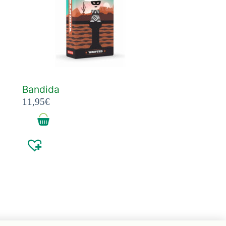
Bandida
11,95
€