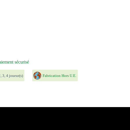
iement sécurisé
, 3, 4 joueur(s)
Fabrication Hors U.E.