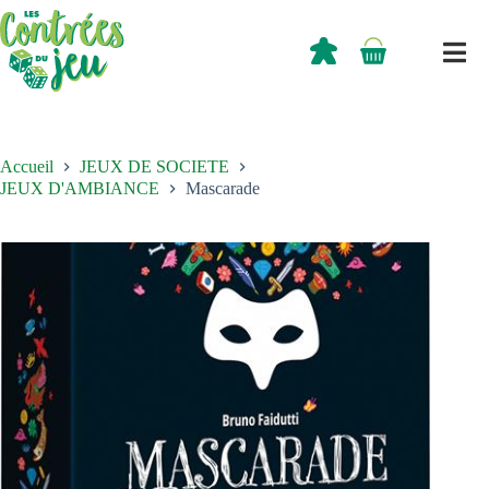
Passer
au
contenu
0,00
€
Panier
d’achat
Accueil
JEUX DE SOCIETE
JEUX D'AMBIANCE
Mascarade