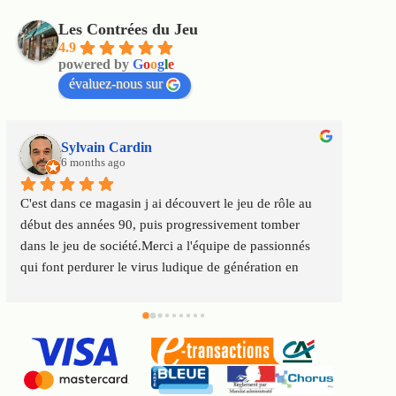
Les Contrées du Jeu
4.9
powered by
G
o
o
g
l
e
évaluez-nous sur
Sylvain Cardin
6 months ago
C'est dans ce magasin j ai découvert le jeu de rôle au 
Un m
début des années 90, puis progressivement tomber 
satis
dans le jeu de société.Merci a l'équipe de passionnés 
au to
qui font perdurer le virus ludique de génération en 
Servi
génération