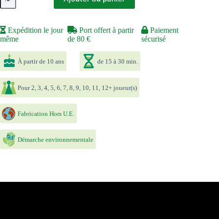
de
Mascarade
Expédition le jour
Port offert à partir
Paiement
même
de 80 €
sécurisé
À partir de 10 ans
de 15 à 30 min.
Pour 2, 3, 4, 5, 6, 7, 8, 9, 10, 11, 12+ joueur(s)
Fabrication Hors U.E.
Démarche environnementale