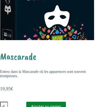
Mascarade
Entrez dans la Mascarade où les apparences sont souvent
trompeuses.
19,95
€
quantité
Ajouter au panier