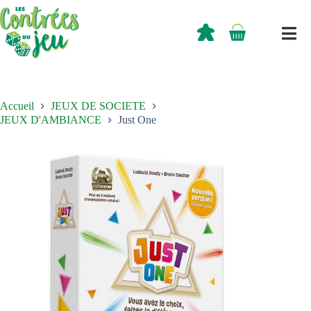
Passer
au
contenu
0,00
€
Panier
d’achat
Accueil
JEUX DE SOCIETE
JEUX D'AMBIANCE
Just One