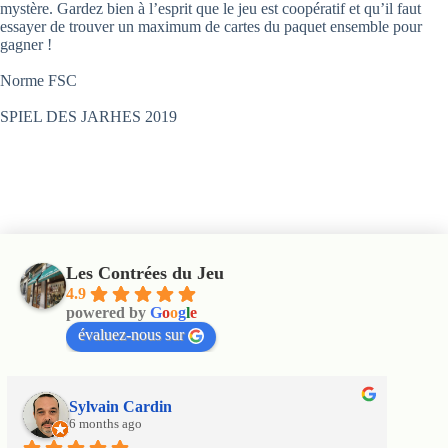
mystère. Gardez bien à l’esprit que le jeu est coopératif et qu’il faut
essayer de trouver un maximum de cartes du paquet ensemble pour
gagner !
Norme FSC
SPIEL DES JARHES 2019
Les Contrées du Jeu
4.9
powered by
G
o
o
g
l
e
évaluez-nous sur
Sylvain Cardin
6 months ago