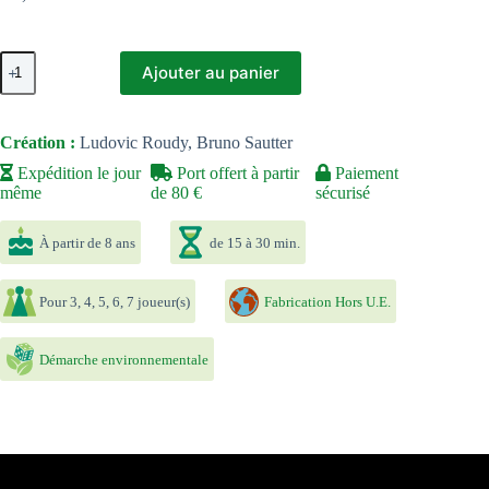
quantité
Ajouter au panier
de
Just
One
Création :
Ludovic Roudy, Bruno Sautter
Expédition le jour
Port offert à partir
Paiement
même
de 80 €
sécurisé
À partir de 8 ans
de 15 à 30 min.
Pour 3, 4, 5, 6, 7 joueur(s)
Fabrication Hors U.E.
Démarche environnementale