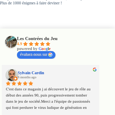
Plus de 1000 énigmes à faire deviner !
Les Contrées du Jeu
4.9
powered by
G
o
o
g
l
e
évaluez-nous sur
Sylvain Cardin
6 months ago
C'est dans ce magasin j ai découvert le jeu de rôle au 
Un m
début des années 90, puis progressivement tomber 
satis
dans le jeu de société.Merci a l'équipe de passionnés 
au to
qui font perdurer le virus ludique de génération en 
Servi
génération