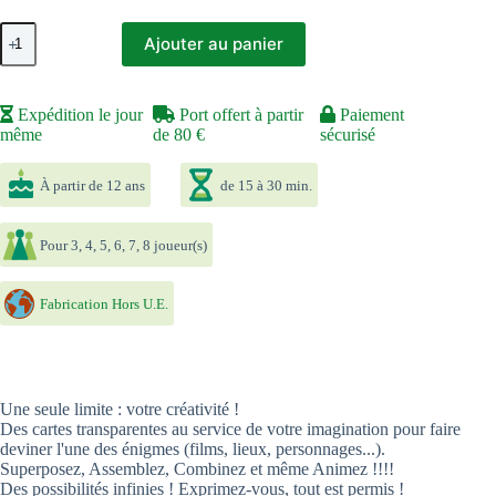
quantité
Ajouter au panier
de
Imagine
Expédition le jour
Port offert à partir
Paiement
même
de 80 €
sécurisé
À partir de 12 ans
de 15 à 30 min.
Pour 3, 4, 5, 6, 7, 8 joueur(s)
Fabrication Hors U.E.
Une seule limite : votre créativité !
Des cartes transparentes au service de votre imagination pour faire
deviner l'une des énigmes (films, lieux, personnages...).
Superposez, Assemblez, Combinez et même Animez !!!!
Des possibilités infinies ! Exprimez-vous, tout est permis !