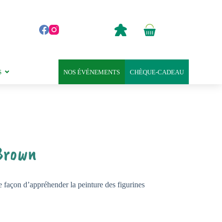
0,00
€
Panier
d’achat
S
NOS ÉVÉNEMENTS
CHÈQUE-CADEAU
Brown
façon d’appréhender la peinture des figurines