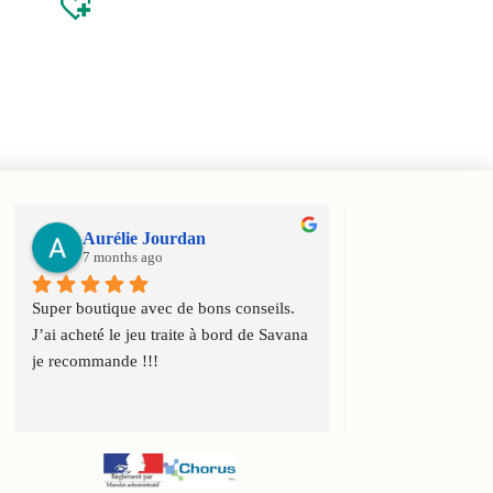
Aurélie Jourdan
Haniel Ele
7 months ago
7 months ago
Super boutique avec de bons conseils. 
Super boutique ! T
J’ai acheté le jeu traite à bord de Savana 
conseils et toute l
je recommande !!!
connaissance du ca