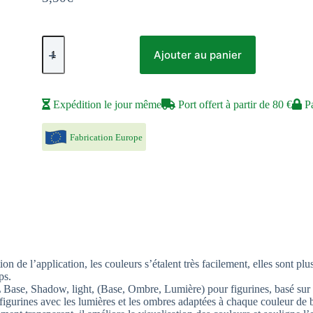
quantité
de
Ajouter au panier
Brun
Carbonisé
-
Charred
Expédition le jour même
Port offert à partir de 80 €
Pa
Brown
Fabrication Europe
e l’application, les couleurs s’étalent très facilement, elles sont plus
ps.
L Base, Shadow, light, (Base, Ombre, Lumière) pour figurines, basé sur
 figurines avec les lumières et les ombres adaptées à chaque couleur de 