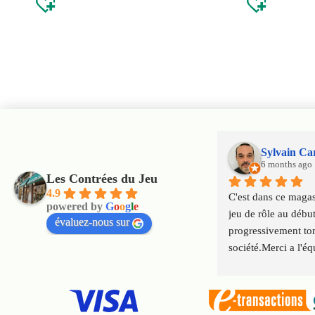
Sylvain Ca
6 months ago
Les Contrées du Jeu
4.9
C'est dans ce magasi
powered by
G
o
o
g
l
e
jeu de rôle au début
évaluez-nous sur
progressivement tom
société.Merci a l'éq
qui font perdurer le
génération en géné