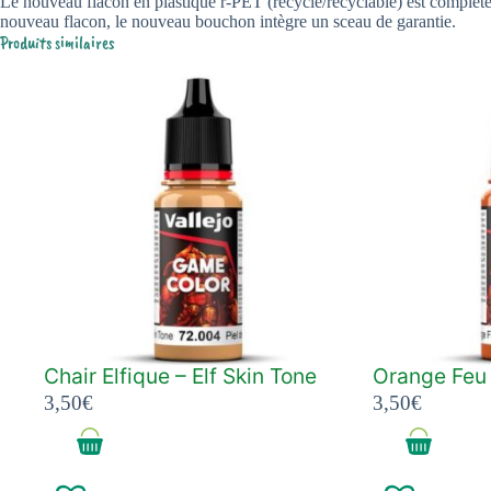
Le nouveau flacon en plastique r-PET (recyclé/recyclable) est complètem
nouveau flacon, le nouveau bouchon intègre un sceau de garantie.
Produits similaires
Chair Elfique – Elf Skin Tone
Orange Feu 
3,50
€
3,50
€