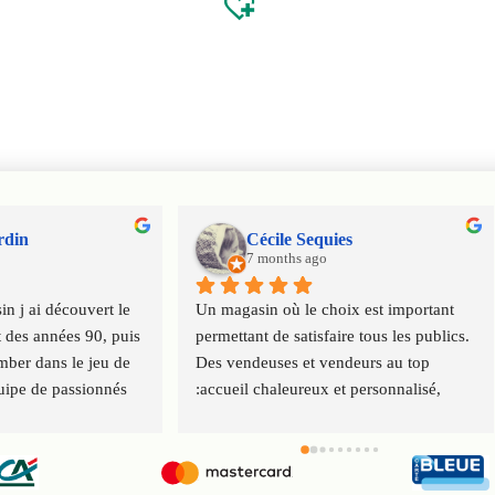
rdin
Cécile Sequies
7 months ago
n j ai découvert le 
Un magasin où le choix est important 
 des années 90, puis 
permettant de satisfaire tous les publics. 
ber dans le jeu de 
Des vendeuses et vendeurs au top 
uipe de passionnés 
:accueil chaleureux et personnalisé, 
 virus ludique de 
conseils. Service client impeccable. 
ration
Merci à toute l'équipe.