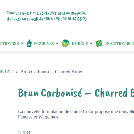
Pour vos questions, contactez nous au magasin,
du lundi au samedi de 10h à 19h : 04 76 54 48 93
ECTIONNER
FIGURINES
DE RÔLE
TRADITIONNEL
METAL
Brun Carbonisé – Charred Brown
Brun Carbonisé – Charred 
La nouvelle formulation de Game Color propose une nouvelle 
Fantasy et Wargames.
3,50
€