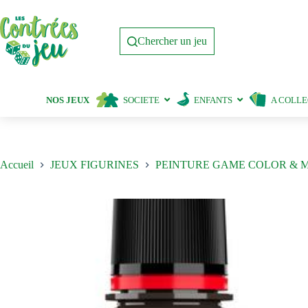
Passer
au
contenu
Chercher un jeu
NOS JEUX
SOCIETE
ENFANTS
A COLL
Accueil
JEUX FIGURINES
PEINTURE GAME COLOR & 