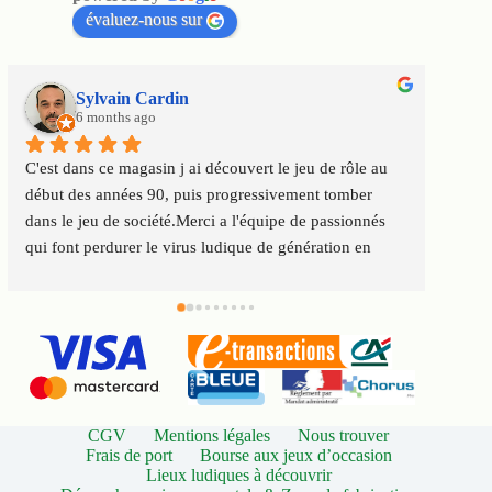
évaluez-nous sur
Sylvain Cardin
6 months ago
C'est dans ce magasin j ai découvert le jeu de rôle au 
Un m
début des années 90, puis progressivement tomber 
satis
dans le jeu de société.Merci a l'équipe de passionnés 
au to
qui font perdurer le virus ludique de génération en 
Servi
génération
CGV
Mentions légales
Nous trouver
Frais de port
Bourse aux jeux d’occasion
Lieux ludiques à découvrir