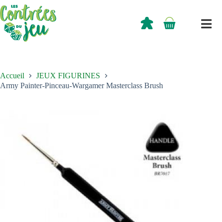
Passer
au
contenu
0,00
€
Panier
d’achat
Accueil
JEUX FIGURINES
Army Painter-Pinceau-Wargamer Masterclass Brush