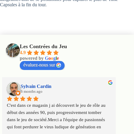
Capsules à la fin du tour.
Les Contrées du Jeu
4.9
powered by
G
o
o
g
l
e
évaluez-nous sur
Sylvain Cardin
6 months ago
C'est dans ce magasin j ai découvert le jeu de rôle au 
Un m
début des années 90, puis progressivement tomber 
satis
dans le jeu de société.Merci a l'équipe de passionnés 
au to
qui font perdurer le virus ludique de génération en 
Servi