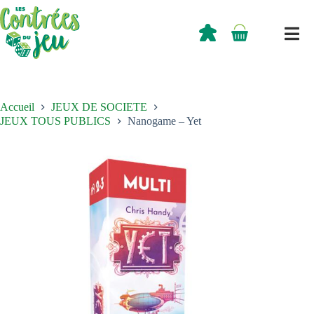
Passer
au
contenu
0,00
€
Panier
d’achat
Accueil
JEUX DE SOCIETE
JEUX TOUS PUBLICS
Nanogame – Yet