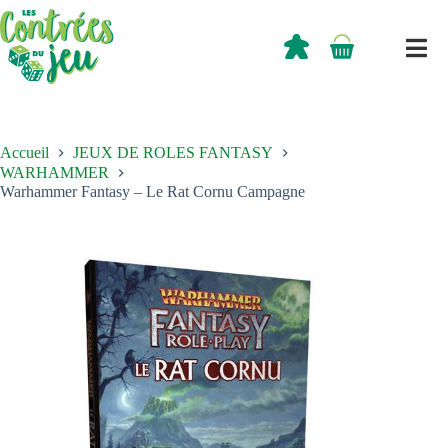
Passer
au
contenu
0,00
€
Panier
d’achat
Accueil
JEUX DE ROLES FANTASY
WARHAMMER
Warhammer Fantasy – Le Rat Cornu Campagne