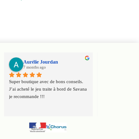
Aurélie Jourdan
Haniel Ele
7 months ago
7 months ago
Super boutique avec de bons conseils. 
Super boutique ! T
J’ai acheté le jeu traite à bord de Savana 
conseils et toute l
je recommande !!!
connaissance du ca