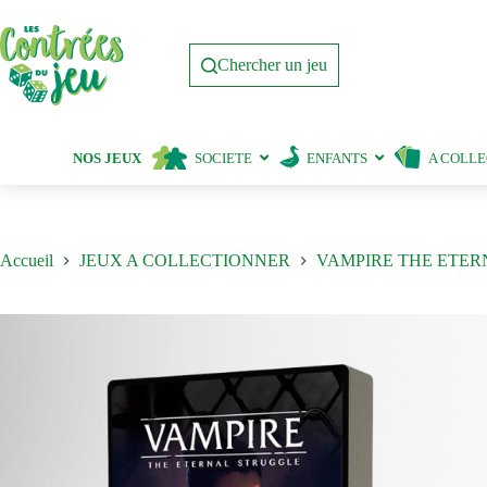
Passer
au
contenu
Chercher un jeu
NOS JEUX
SOCIETE
ENFANTS
A COLL
Accueil
JEUX A COLLECTIONNER
VAMPIRE THE ETE