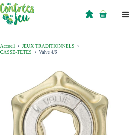
Passer
au
contenu
0,00
€
Panier
d’achat
Accueil
JEUX TRADITIONNELS
CASSE-TETES
Valve 4/6