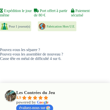
Expédition le jour
Port offert à partir
Paiement
même
de 80 €
sécurisé
Pour 1 joueur(s)
Fabrication Hors U.E.
Pouvez-vous les séparer ?
Pouvez-vous les assembler de nouveau ?
Casse tête en métal de difficulté 4 sur 6.
Les Contrées du Jeu
4.9
powered by
G
o
o
g
l
e
évaluez-nous sur