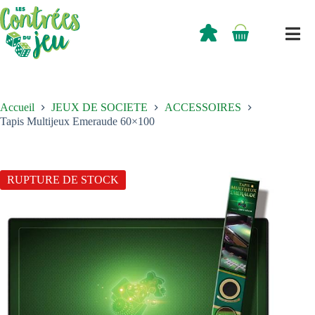
Passer
au
contenu
0,00
€
Panier
d’achat
Accueil
JEUX DE SOCIETE
ACCESSOIRES
Tapis Multijeux Emeraude 60×100
RUPTURE DE STOCK