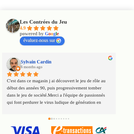
Les Contrées du Jeu
4.9
powered by
G
o
o
g
l
e
évaluez-nous sur
Sylvain Cardin
6 months ago
C'est dans ce magasin j ai découvert le jeu de rôle au 
Un m
début des années 90, puis progressivement tomber 
satis
dans le jeu de société.Merci a l'équipe de passionnés 
au to
qui font perdurer le virus ludique de génération en 
Servi
génération