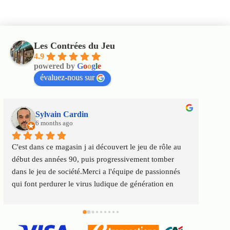
Les Contrées du Jeu
4.9
powered by
G
o
o
g
l
e
évaluez-nous sur
Sylvain Cardin
6 months ago
C'est dans ce magasin j ai découvert le jeu de rôle au 
Un ma
début des années 90, puis progressivement tomber 
satisf
dans le jeu de société.Merci a l'équipe de passionnés 
au top
qui font perdurer le virus ludique de génération en 
Servic
génération