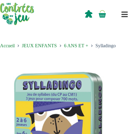
Passer
au
contenu
0,00
€
Panier
d’achat
Accueil
JEUX ENFANTS
6 ANS ET +
Sylladingo