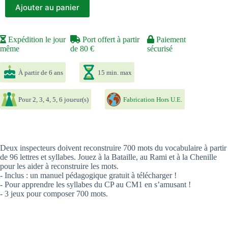
Ajouter au panier
Expédition le jour
Port offert à partir
Paiement
même
de 80 €
sécurisé
À partir de 6 ans
15 min. max
Pour 2, 3, 4, 5, 6 joueur(s)
Fabrication Hors U.E.
Deux inspecteurs doivent reconstruire 700 mots du vocabulaire à partir
de 96 lettres et syllabes. Jouez à la Bataille, au Rami et à la Chenille
pour les aider à reconstruire les mots.
- Inclus : un manuel pédagogique gratuit à télécharger !
- Pour apprendre les syllabes du CP au CM1 en s’amusant !
- 3 jeux pour composer 700 mots.