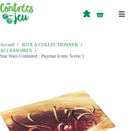
Passer
au
contenu
0,00
€
Panier
d’achat
Accueil
JEUX A COLLECTIONNER
ACCESSOIRES
Star Wars Unlimited : Playmat Iconic Scene 1