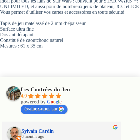
Idéal pour tous les fans de Star Wars : convient pour STAR WARS™:
UNLIMITED, et aussi pour de nombreux jeux de plateau, JCC et JCE
Vous permet d'utiliser vos cartes et accessoires en toute sécurité
Tapis de jeu matelassé de 2 mm d‘épaisseur
Surface ultra fine
Dos antidérapant
Constitué de caoutchouc naturel
Mesures : 61 x 35 cm
Les Contrées du Jeu
4.9
powered by
G
o
o
g
l
e
évaluez-nous sur
Sylvain Cardin
6 months ago