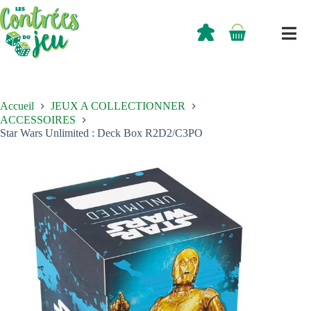
Passer
au
contenu
0,00
€
Panier
d’achat
Accueil
JEUX A COLLECTIONNER
ACCESSOIRES
Star Wars Unlimited : Deck Box R2D2/C3PO