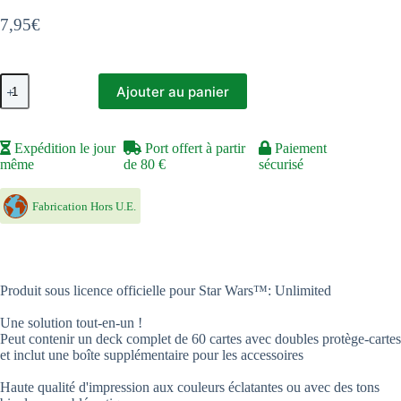
7,95
€
quantité
Ajouter au panier
de
Star
Wars
Unlimited
Expédition le jour
Port offert à partir
Paiement
:
même
de 80 €
sécurisé
Deck
Box
R2D2/C3PO
Fabrication Hors U.E.
Produit sous licence officielle pour Star Wars™: Unlimited
Une solution tout-en-un !
Peut contenir un deck complet de 60 cartes avec doubles protège-cartes
et inclut une boîte supplémentaire pour les accessoires
Haute qualité d'impression aux couleurs éclatantes ou avec des tons