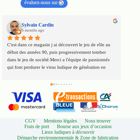
évaluez-nous sur
Sylvain Cardin
6 months ago
C'est dans ce magasin j ai découvert le jeu de rôle au 
Un m
début des années 90, puis progressivement tomber 
satis
dans le jeu de société.Merci a l'équipe de passionnés 
au to
qui font perdurer le virus ludique de génération en 
Servi
génération
CGV
Mentions légales
Nous trouver
Frais de port
Bourse aux jeux d’occasion
Lieux ludiques à découvrir
Démarche environnementale & Zone de fabrication