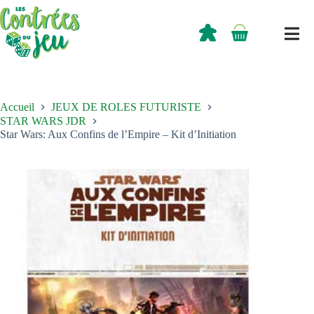
Passer
au
contenu
0,00
€
Panier
d’achat
Accueil
JEUX DE ROLES FUTURISTE
STAR WARS JDR
Star Wars: Aux Confins de l’Empire – Kit d’Initiation