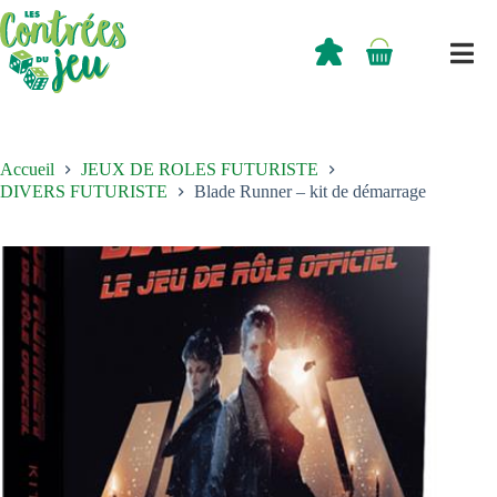
Passer
au
contenu
0,00
€
Panier
d’achat
Accueil
JEUX DE ROLES FUTURISTE
DIVERS FUTURISTE
Blade Runner – kit de démarrage