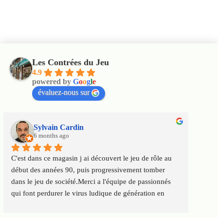
Les Contrées du Jeu
4.9
powered by
G
o
o
g
l
e
évaluez-nous sur
Cécile Sequies
7 months ago
jeu de rôle au 
Un magasin où le choix est important permettan
ment tomber 
satisfaire tous les publics. Des vendeuses et ven
de passionnés 
au top :accueil chaleureux et personnalisé, conse
nération en 
Service client impeccable. Merci à toute l'équip