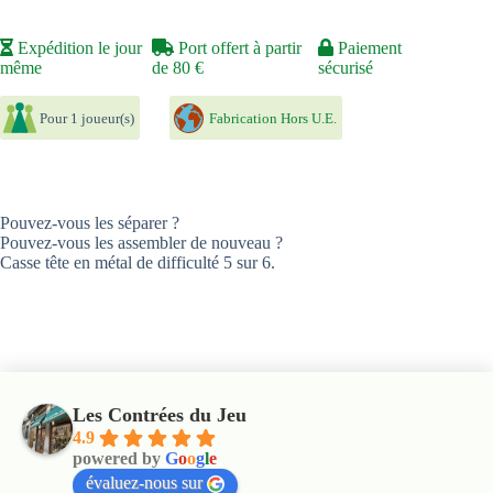
Expédition le jour
Port offert à partir
Paiement
même
de 80 €
sécurisé
Pour 1 joueur(s)
Fabrication Hors U.E.
Pouvez-vous les séparer ?
Pouvez-vous les assembler de nouveau ?
Casse tête en métal de difficulté 5 sur 6.
Les Contrées du Jeu
4.9
powered by
G
o
o
g
l
e
évaluez-nous sur