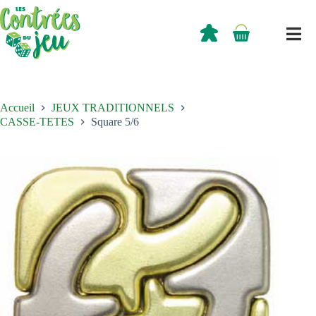
Passer
au
contenu
0,00
€
Panier
d’achat
Accueil
JEUX TRADITIONNELS
CASSE-TETES
Square 5/6