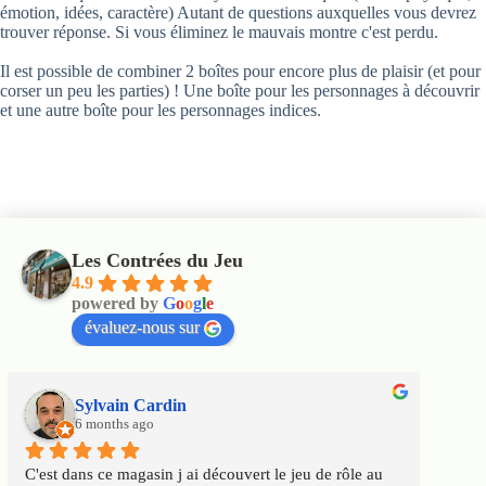
émotion, idées, caractère) Autant de questions auxquelles vous devrez
trouver réponse. Si vous éliminez le mauvais montre c'est perdu.
Il est possible de combiner 2 boîtes pour encore plus de plaisir (et pour
corser un peu les parties) ! Une boîte pour les personnages à découvrir
et une autre boîte pour les personnages indices.
Les Contrées du Jeu
4.9
powered by
G
o
o
g
l
e
évaluez-nous sur
Sylvain Cardin
6 months ago
C'est dans ce magasin j ai découvert le jeu de rôle au 
Un m