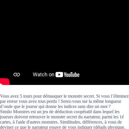
Vous avez 5 tours pour démasquer le monstre secret. Si vous l’éliminez
par erreur vous avez tous perdu ! Serez-vous sur la même longueur
d’onde que le joueur qui donne les indices sans dire un mot ?
Similo Monstres est un jeu de déduction coopératif dans lequel les
joueurs doivent retrouver le monstre secret du narrateur, parmi les 1é
cartes, à l'aide d'autres monstres. Similitudes, différences, à vous de
deviner ce que le narrateur essaye de vous indiquer (détails physique,