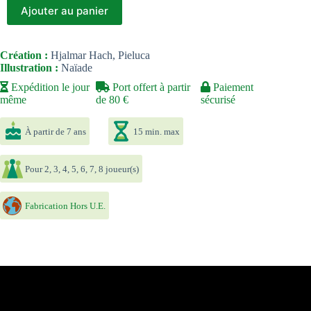
Ajouter au panier
Création :
Hjalmar Hach, Pieluca
Illustration :
Naïade
Expédition le jour
Port offert à partir
Paiement
même
de 80 €
sécurisé
À partir de 7 ans
15 min. max
Pour 2, 3, 4, 5, 6, 7, 8 joueur(s)
Fabrication Hors U.E.