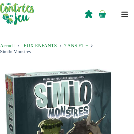
Passer
au
contenu
0,00
€
Panier
d’achat
Accueil
JEUX ENFANTS
7 ANS ET +
Similo Monstres