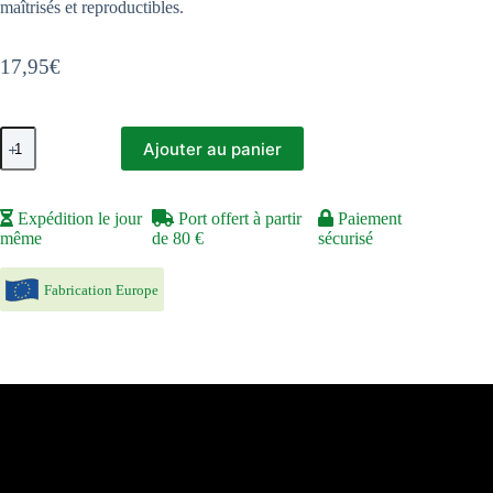
maîtrisés et reproductibles.
17,95
€
quantité
Ajouter au panier
de
Set
True
Metallic
Expédition le jour
Port offert à partir
Paiement
Metal
même
de 80 €
sécurisé
-
Cuivre
ancien
Fabrication Europe