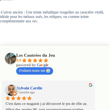
-Cuivre ancien : Une teinte métallique rougeâtre au caractère vieilli,
idéale pour les métaux usés, les reliques, ou comme teinte
complémentaire aux ors.
Les Contrées du Jeu
4.9
powered by
G
o
o
g
l
e
évaluez-nous sur
Sylvain Cardin
7 months ago
C'est dans ce magasin j ai découvert le jeu de rôle au 
Un m
début des années 90, puis progressivement tomber 
satis