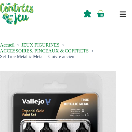
Passer
au
contenu
0,00
€
Panier
d’achat
Accueil
JEUX FIGURINES
ACCESSOIRES, PINCEAUX & COFFRETS
Set True Metallic Metal – Cuivre ancien