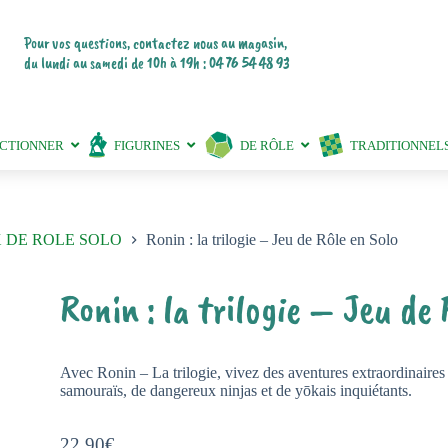
Pour vos questions, contactez nous au magasin,
du lundi au samedi de 10h à 19h : 04 76 54 48 93
ECTIONNER
FIGURINES
DE RÔLE
TRADITIONNEL
 DE ROLE SOLO
Ronin : la trilogie – Jeu de Rôle en Solo
Ronin : la trilogie – Jeu de 
Avec Ronin – La trilogie, vivez des aventures extraordinaires
samouraïs, de dangereux ninjas et de yōkais inquiétants.
22,90
€