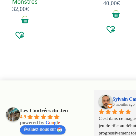
Monstres
40,00
€
32,00
€
Sylvain Ca
6 months ago
Les Contrées du Jeu
4.9
C'est dans ce magasi
powered by
G
o
o
g
l
e
jeu de rôle au début
évaluez-nous sur
progressivement tom