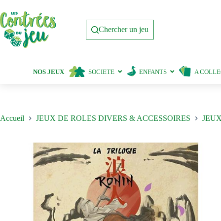
Passer
au
contenu
Chercher un jeu
NOS JEUX
SOCIETE
ENFANTS
A COLL
Accueil
JEUX DE ROLES DIVERS & ACCESSOIRES
JEUX