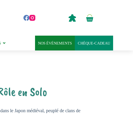
0,00
€
Panier
d’achat
S
NOS ÉVÉNEMENTS
CHÈQUE-CADEAU
Rôle en Solo
 dans le Japon médiéval, peuplé de clans de