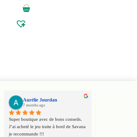
Aurélie Jourdan
Haniel Ele
7 months ago
7 months ago
Super boutique avec de bons conseils. 
Super boutique ! T
J’ai acheté le jeu traite à bord de Savana 
conseils et toute l
je recommande !!!
connaissance du ca