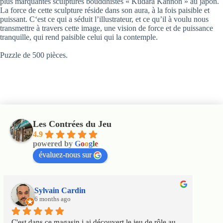
plus marquantes sculptures bouddhistes « Kudara Kannon » au japon.
La force de cette sculpture réside dans son aura, à la fois paisible et
puissant. C‘est ce qui a séduit l’illustrateur, et ce qu’il à voulu nous
transmettre à travers cette image, une vision de force et de puissance
tranquille, qui rend paisible celui qui la contemple.
Puzzle de 500 pièces.
Les Contrées du Jeu
4.9
powered by
G
o
o
g
l
e
évaluez-nous sur
Sylvain Cardin
6 months ago
C'est dans ce magasin j ai découvert le jeu de rôle au 
Un m