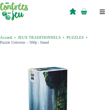
Passer
au
contenu
0,00
€
Panier
d’achat
Accueil
JEUX TRADITIONNELS
PUZZLES
Puzzle Universe – 500p : Stand