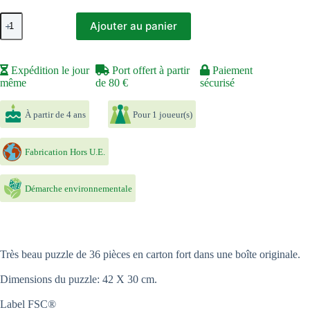
quantité
Ajouter au panier
de
Puzzle
36P
La
Expédition le jour
Port offert à partir
Paiement
princesse
même
de 80 €
sécurisé
du
printemps
À partir de 4 ans
Pour 1 joueur(s)
Fabrication Hors U.E.
Démarche environnementale
Très beau puzzle de 36 pièces en carton fort dans une boîte originale.
Dimensions du puzzle: 42 X 30 cm.
Label FSC®