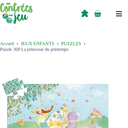
Passer
au
contenu
0,00
€
Panier
d’achat
Accueil
JEUX ENFANTS
PUZZLES
Puzzle 36P La princesse du printemps