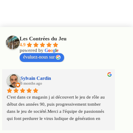
Les Contrées du Jeu
4.9
powered by
G
o
o
g
l
e
évaluez-nous sur
Sylvain Cardin
6 months ago
C'est dans ce magasin j ai découvert le jeu de rôle au 
Un m
début des années 90, puis progressivement tomber 
satis
dans le jeu de société.Merci a l'équipe de passionnés 
au to
qui font perdurer le virus ludique de génération en 
Servi
génération