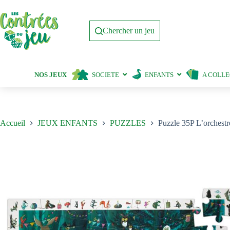
Passer
au
contenu
Chercher un jeu
NOS JEUX
SOCIETE
ENFANTS
A COLL
Accueil
JEUX ENFANTS
PUZZLES
Puzzle 35P L’orchestr