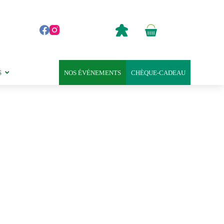
0,00
€
Panier
d’achat
S
NOS ÉVÉNEMENTS
CHÈQUE-CADEAU