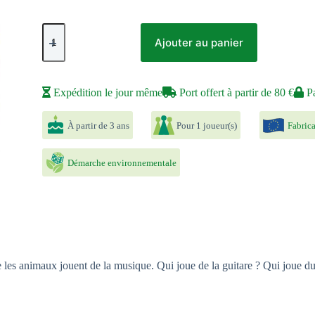
quantité
de
Ajouter au panier
Puzzle
35P
L'orchestre
Expédition le jour même
Port offert à partir de 80 €
Pa
À partir de 3 ans
Pour 1 joueur(s)
Fabric
Démarche environnementale
e les animaux jouent de la musique. Qui joue de la guitare ? Qui joue d