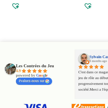
Sylvain Ca
6 months ago
Les Contrées du Jeu
4.9
C'est dans ce magasi
powered by
G
o
o
g
l
e
jeu de rôle au début
évaluez-nous sur
progressivement tom
société.Merci a l'éq
qui font perdurer le
génération en géné