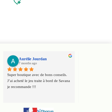
Aurélie Jourdan
Haniel Ele
7 months ago
7 months ago
Super boutique avec de bons conseils. 
Super boutique ! T
J’ai acheté le jeu traite à bord de Savana 
conseils et toute l
je recommande !!!
connaissance du ca