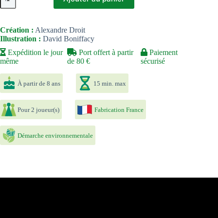
de
Pollen
Création :
Alexandre Droit
Illustration :
David Boniffacy
Expédition le jour
Port offert à partir
Paiement
même
de 80 €
sécurisé
À partir de 8 ans
15 min. max
Pour 2 joueur(s)
Fabrication France
Démarche environnementale