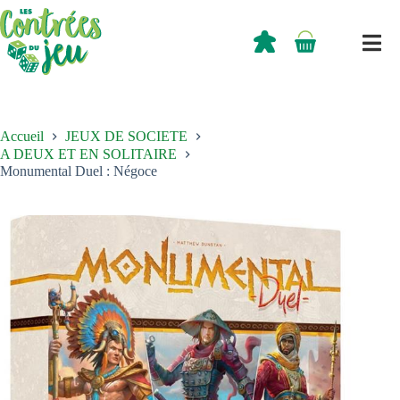
Passer
au
contenu
0,00
€
Panier
d’achat
Accueil
JEUX DE SOCIETE
A DEUX ET EN SOLITAIRE
Monumental Duel : Négoce