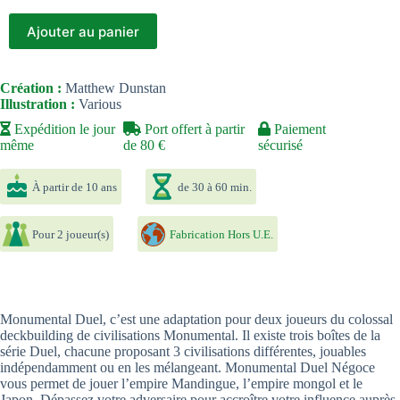
Ajouter au panier
Création :
Matthew Dunstan
Illustration :
Various
Expédition le jour
Port offert à partir
Paiement
même
de 80 €
sécurisé
À partir de 10 ans
de 30 à 60 min.
Pour 2 joueur(s)
Fabrication Hors U.E.
Monumental Duel, c’est une adaptation pour deux joueurs du colossal
deckbuilding de civilisations Monumental. Il existe trois boîtes de la
série Duel, chacune proposant 3 civilisations différentes, jouables
indépendamment ou en les mélangeant. Monumental Duel Négoce
vous permet de jouer l’empire Mandingue, l’empire mongol et le
Japon. Dépassez votre adversaire pour accroître votre influence auprès