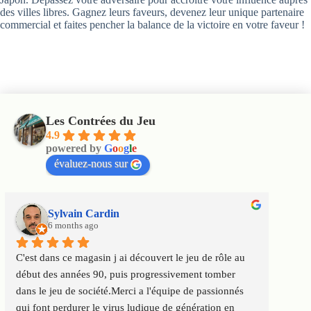
des villes libres. Gagnez leurs faveurs, devenez leur unique partenaire
commercial et faites pencher la balance de la victoire en votre faveur !
Les Contrées du Jeu
4.9
powered by
G
o
o
g
l
e
évaluez-nous sur
Sylvain Cardin
6 months ago
C'est dans ce magasin j ai découvert le jeu de rôle au 
Un m
début des années 90, puis progressivement tomber 
satis
dans le jeu de société.Merci a l'équipe de passionnés 
au to
qui font perdurer le virus ludique de génération en 
Servi