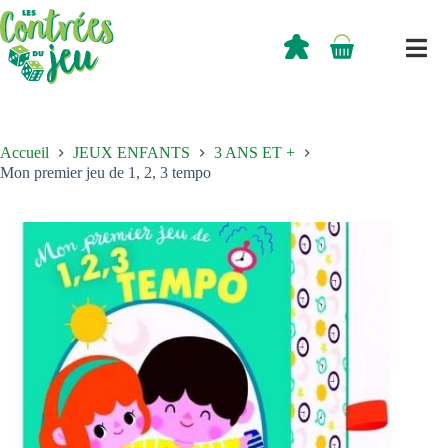
Passer
au
contenu
0,00
€
Panier
d’achat
Accueil
JEUX ENFANTS
3 ANS ET +
Mon premier jeu de 1, 2, 3 tempo