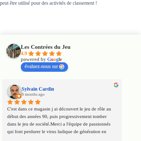
peut être utilisé pour des activités de classement !
Les Contrées du Jeu
4.9
powered by
G
o
o
g
l
e
évaluez-nous sur
Sylvain Cardin
6 months ago
C'est dans ce magasin j ai découvert le jeu de rôle au 
Un maga
début des années 90, puis progressivement tomber 
satisfai
dans le jeu de société.Merci a l'équipe de passionnés 
au top :
qui font perdurer le virus ludique de génération en 
Service
génération