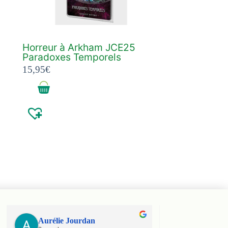
Horreur à Arkham JCE25
Paradoxes Temporels
15,95
€
Aurélie Jourdan
Haniel Ele