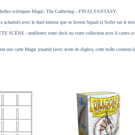
les boîtes scéniques Magic: The Gathering—FINAL FANTASY.
nés avec le duel intense que se livrent Squall et Seifer sur le terrai
liorez votre deck ou votre collection avec 6 cartes scéniques 
rte Magic jouable (avec texte de règles), cette boîte contient égale