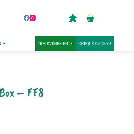
0,00
€
Panier
d’achat
S
NOS ÉVÉNEMENTS
CHÈQUE-CADEAU
 Box – FF8