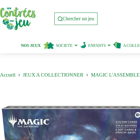
Passer
au
contenu
Chercher un jeu
NOS JEUX
SOCIETE
ENFANTS
A COLL
Accueil
JEUX A COLLECTIONNER
MAGIC L'ASSEMBLE