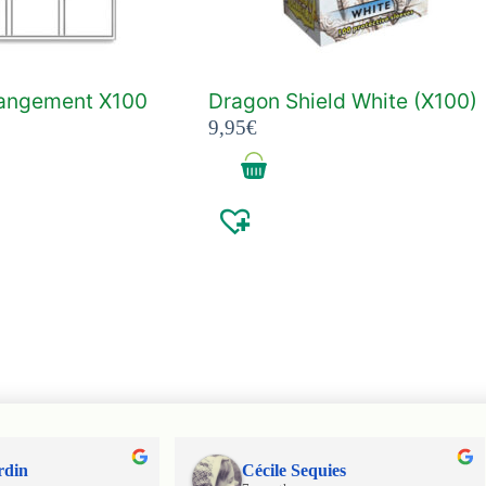
Rangement X100
Dragon Shield White (X100)
9,95
€
rdin
Cécile Sequies