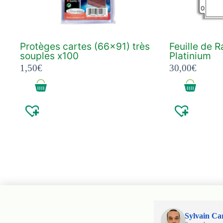
Protèges cartes (66×91) très
Feuille de 
souples x100
Platinium
1,50
€
30,00
€
Sylvain Ca