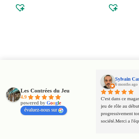
Sylvain Ca
6 months ago
Les Contrées du Jeu
4.9
C'est dans ce magasi
powered by
G
o
o
g
l
e
jeu de rôle au début
évaluez-nous sur
progressivement tom
société.Merci a l'éq
qui font perdurer le
génération en géné