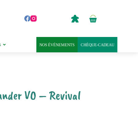
0,00
€
Panier
d’achat
S
NOS ÉVÉNEMENTS
CHÈQUE-CADEAU
nder VO – Revival