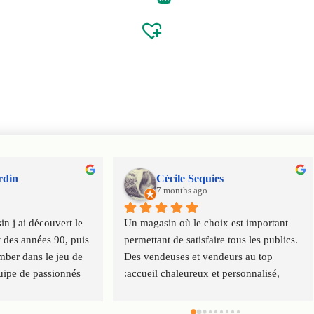
rdin
Cécile Sequies
7 months ago
n j ai découvert le 
Un magasin où le choix est important 
 des années 90, puis 
permettant de satisfaire tous les publics. 
ber dans le jeu de 
Des vendeuses et vendeurs au top 
uipe de passionnés 
:accueil chaleureux et personnalisé, 
 virus ludique de 
conseils. Service client impeccable. 
ration
Merci à toute l'équipe.