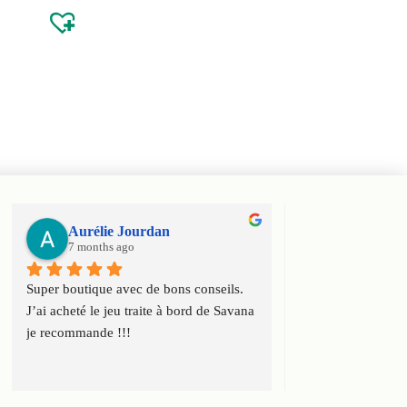
Aurélie Jourdan
Haniel Ele
7 months ago
7 months ago
Super boutique avec de bons conseils. 
Super boutique ! T
J’ai acheté le jeu traite à bord de Savana 
conseils et toute l
je recommande !!!
connaissance du ca