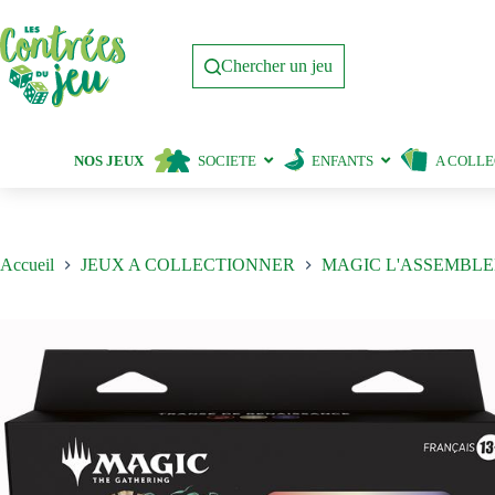
Passer
au
contenu
Chercher un jeu
NOS JEUX
SOCIETE
ENFANTS
A COLL
Accueil
JEUX A COLLECTIONNER
MAGIC L'ASSEMBLE