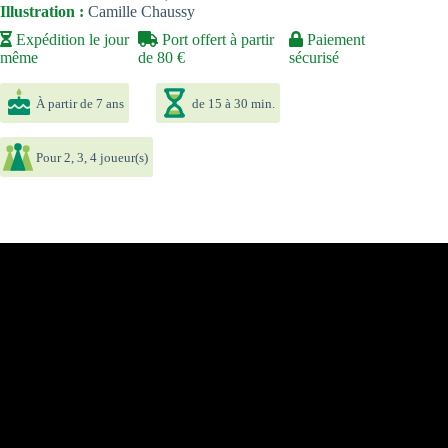
Illustration :
Camille Chaussy
Expédition le jour
Port offert à partir
Paiement
même
de 80 €
sécurisé
À partir de 7 ans
de 15 à 30 min.
Pour 2, 3, 4 joueur(s)