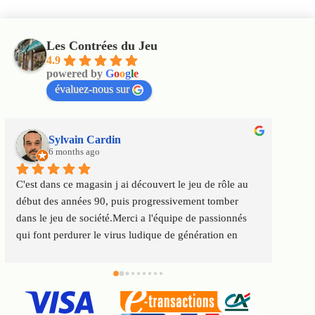
Les Contrées du Jeu
4.9
powered by
G
o
o
g
l
e
évaluez-nous sur
Sylvain Cardin
6 months ago
C'est dans ce magasin j ai découvert le jeu de rôle au 
Un m
début des années 90, puis progressivement tomber 
satis
dans le jeu de société.Merci a l'équipe de passionnés 
au to
qui font perdurer le virus ludique de génération en 
Servi
génération