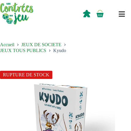
Passer
au
contenu
0,00
€
Panier
d’achat
Accueil
JEUX DE SOCIETE
JEUX TOUS PUBLICS
Kyudo
RUPTURE DE STOCK