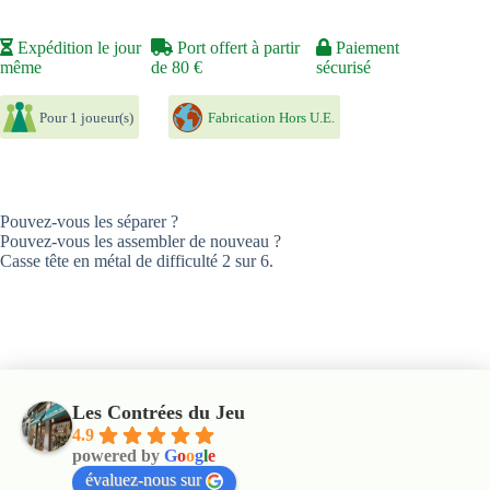
Expédition le jour
Port offert à partir
Paiement
même
de 80 €
sécurisé
Pour 1 joueur(s)
Fabrication Hors U.E.
Pouvez-vous les séparer ?
Pouvez-vous les assembler de nouveau ?
Casse tête en métal de difficulté 2 sur 6.
Les Contrées du Jeu
4.9
powered by
G
o
o
g
l
e
évaluez-nous sur