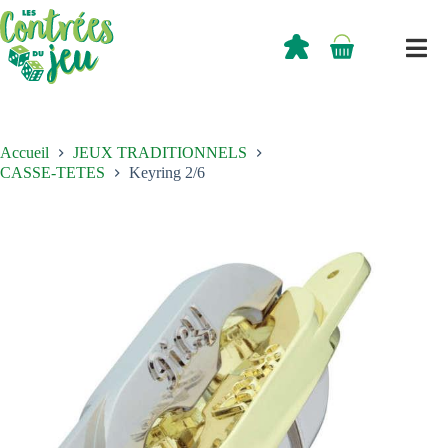
Passer
au
contenu
0,00
€
Panier
d’achat
Accueil
JEUX TRADITIONNELS
CASSE-TETES
Keyring 2/6