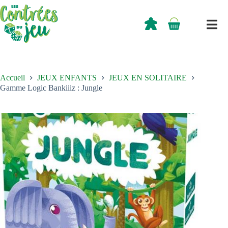
Passer
au
contenu
0,00
€
Panier
d’achat
Accueil
JEUX ENFANTS
JEUX EN SOLITAIRE
Gamme Logic Bankiiiz : Jungle