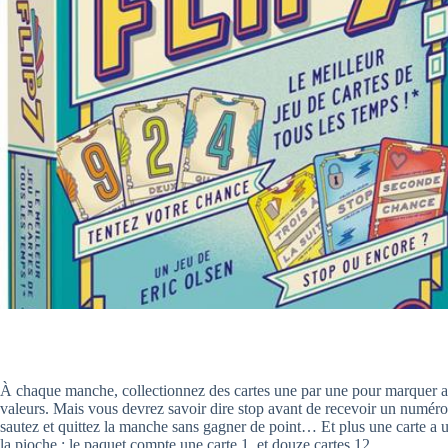
À chaque manche, collectionnez des cartes une par une pour marquer aut
valeurs. Mais vous devrez savoir dire stop avant de recevoir un numér
sautez et quittez la manche sans gagner de point… Et plus une carte a u
la pioche : le paquet compte une carte 1, et douze cartes 12.