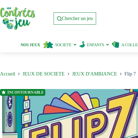
Passer
au
contenu
Chercher un jeu
NOS JEUX
SOCIETE
ENFANTS
A COLL
Accueil
JEUX DE SOCIETE
JEUX D'AMBIANCE
Flip 7
INCONTOURNABLE