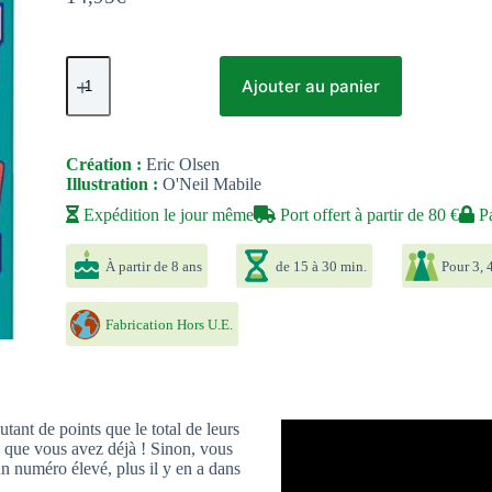
quantité
de
Ajouter au panier
Flip
7
Création :
Eric Olsen
Illustration :
O'Neil Mabile
Expédition le jour même
Port offert à partir de 80 €
Pa
À partir de 8 ans
de 15 à 30 min.
Pour 3, 4
Fabrication Hors U.E.
ant de points que le total de leurs
o que vous avez déjà ! Sinon, vous
n numéro élevé, plus il y en a dans