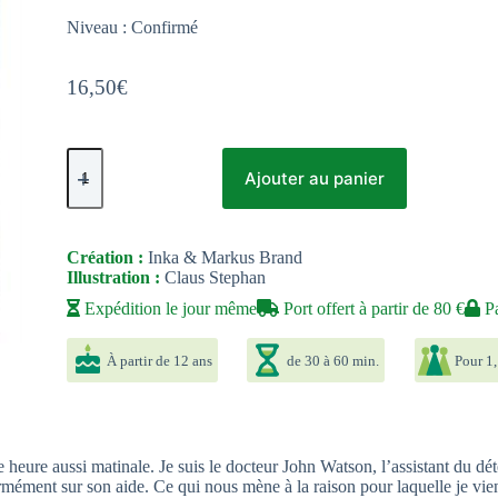
Niveau : Confirmé
16,50
€
quantité
de
Ajouter au panier
Exit
:
22
La
Création :
Inka & Markus Brand
Disparition
Illustration :
Claus Stephan
de
Sherlock
Expédition le jour même
Port offert à partir de 80 €
Pa
Holmes
-
À partir de 12 ans
de 30 à 60 min.
Pour 1,
Confirmé
heure aussi matinale. Je suis le docteur John Watson, l’assistant du d
ormément sur son aide. Ce qui nous mène à la raison pour laquelle je vien