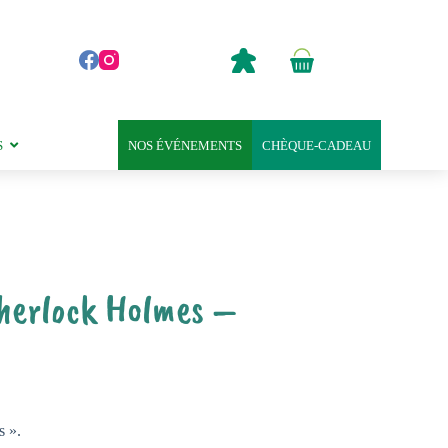
0,00
€
Panier
d’achat
S
NOS ÉVÉNEMENTS
CHÈQUE-CADEAU
 Sherlock Holmes –
s ».