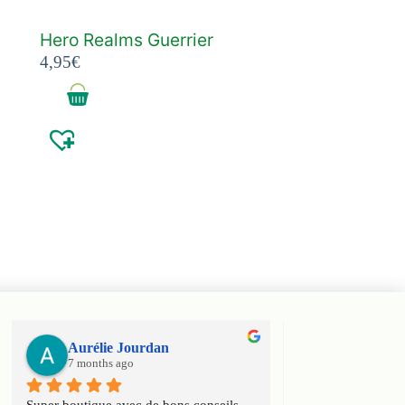
Hero Realms Guerrier
4,95
€
Aurélie Jourdan
Haniel Ele
7 months ago
7 months ago