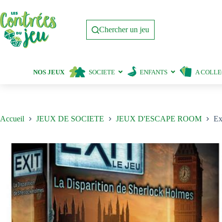
Passer
au
contenu
Chercher un jeu
NOS JEUX
SOCIETE
ENFANTS
A COLL
Accueil
JEUX DE SOCIETE
JEUX D'ESCAPE ROOM
Ex