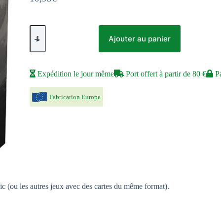
quantité
de
Ajouter au panier
Dragon
Shield
Matte
:
Expédition le jour même
Port offert à partir de 80 €
Pa
Non
Glare
Clear
Fabrication Europe
ic (ou les autres jeux avec des cartes du même format).