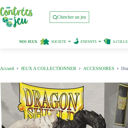
Passer
au
contenu
Chercher un jeu
NOS JEUX
SOCIETE
ENFANTS
A COLL
Accueil
JEUX A COLLECTIONNER
ACCESSOIRES
Dra