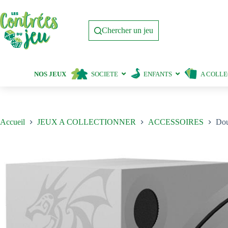
Passer
au
contenu
Chercher un jeu
NOS JEUX
SOCIETE
ENFANTS
A COLL
Accueil
JEUX A COLLECTIONNER
ACCESSOIRES
Dou