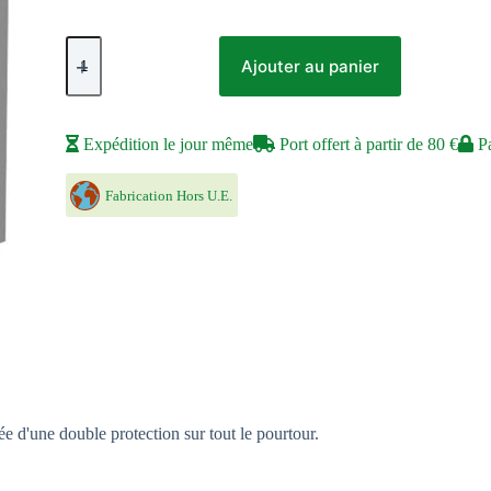
quantité
de
Ajouter au panier
Double
Shell
-
Revised
Expédition le jour même
Port offert à partir de 80 €
Pa
-
Ashen
White/Black
Fabrication Hors U.E.
 d'une double protection sur tout le pourtour.