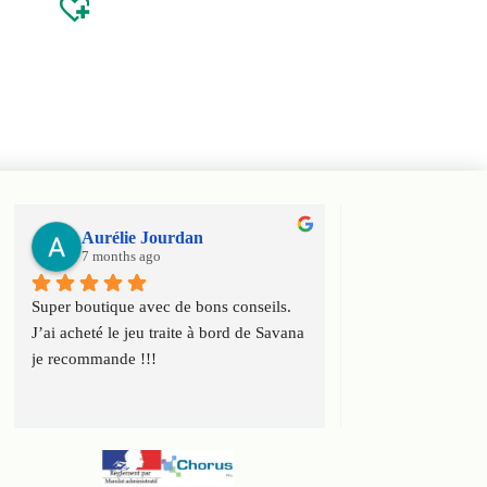
Aurélie Jourdan
Haniel Ele
7 months ago
7 months ago
Super boutique avec de bons conseils. 
Super boutique ! T
J’ai acheté le jeu traite à bord de Savana 
conseils et toute l
je recommande !!!
connaissance du ca