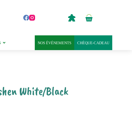
0,00
€
Panier
d’achat
S
NOS ÉVÉNEMENTS
CHÈQUE-CADEAU
shen White/Black