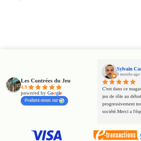
Sylvain Ca
6 months ago
Les Contrées du Jeu
4.9
C'est dans ce magasi
powered by
G
o
o
g
l
e
jeu de rôle au début
évaluez-nous sur
progressivement tom
société.Merci a l'éq
qui font perdurer le
génération en géné