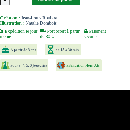
de
Dixit
Disney
Création :
Jean-Louis Roubira
Illustration :
Natalie Dombois
Expédition le jour
Port offert à partir
Paiement
même
de 80 €
sécurisé
À partir de 8 ans
de 15 à 30 min.
Pour 3, 4, 5, 6 joueur(s)
Fabrication Hors U.E.