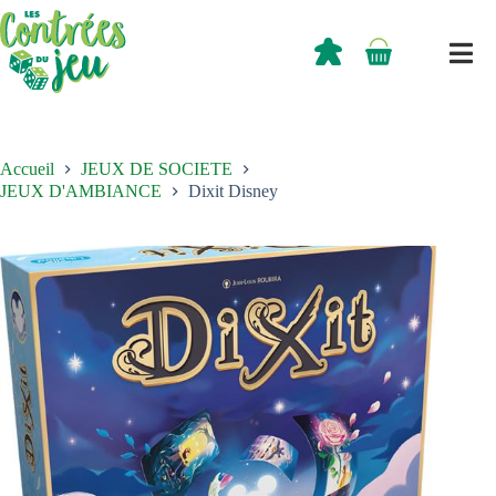
Passer
au
contenu
0,00
€
Panier
d’achat
Accueil
JEUX DE SOCIETE
JEUX D'AMBIANCE
Dixit Disney