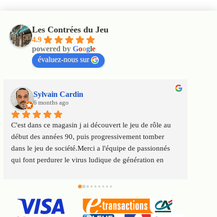
Les Contrées du Jeu
4.9
powered by
G
o
o
g
l
e
évaluez-nous sur
Sylvain Cardin
6 months ago
C'est dans ce magasin j ai découvert le jeu de rôle au 
Un m
début des années 90, puis progressivement tomber 
satis
dans le jeu de société.Merci a l'équipe de passionnés 
au to
qui font perdurer le virus ludique de génération en 
Servi
génération