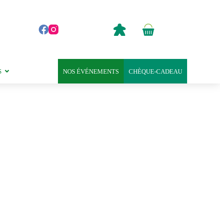
0,00
€
Panier
d’achat
S
NOS ÉVÉNEMENTS
CHÈQUE-CADEAU