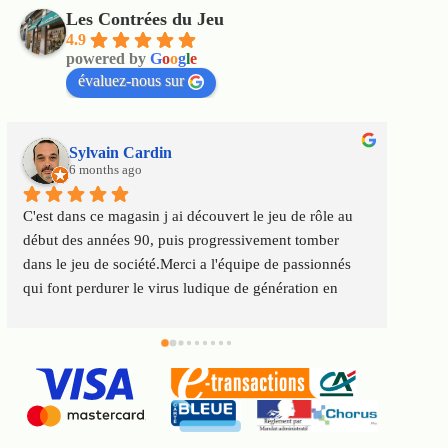
Les Contrées du Jeu
4.9
powered by
G
o
o
g
l
e
évaluez-nous sur
Sylvain Cardin
6 months ago
C'est dans ce magasin j ai découvert le jeu de rôle au 
Un m
début des années 90, puis progressivement tomber 
satis
dans le jeu de société.Merci a l'équipe de passionnés 
au to
qui font perdurer le virus ludique de génération en 
Servi
génération