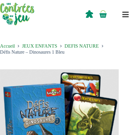
Passer
au
contenu
0,00
€
Panier
d’achat
Accueil
JEUX ENFANTS
DEFIS NATURE
Défis Nature – Dinosaures 1 Bleu