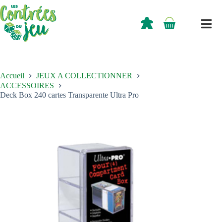
Passer
au
contenu
0,00
€
Panier
d’achat
Accueil
JEUX A COLLECTIONNER
ACCESSOIRES
Deck Box 240 cartes Transparente Ultra Pro