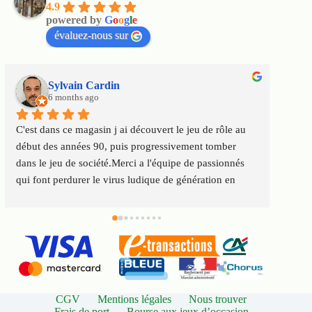
4.9
powered by
G
o
o
g
l
e
évaluez-nous sur
Sylvain Cardin
6 months ago
C'est dans ce magasin j ai découvert le jeu de rôle au 
Un m
début des années 90, puis progressivement tomber 
satis
dans le jeu de société.Merci a l'équipe de passionnés 
au to
qui font perdurer le virus ludique de génération en 
Servi
génération
CGV
Mentions légales
Nous trouver
Frais de port
Bourse aux jeux d’occasion