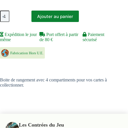
quantité
Ajouter au panier
de
Deck
Box
240
Expédition le jour
Port offert à partir
Paiement
cartes
même
de 80 €
sécurisé
Transparente
Ultra
Pro
Fabrication Hors U.E.
Boite de rangement avec 4 compartiments pour vos cartes à
collectionner.
Les Contrées du Jeu