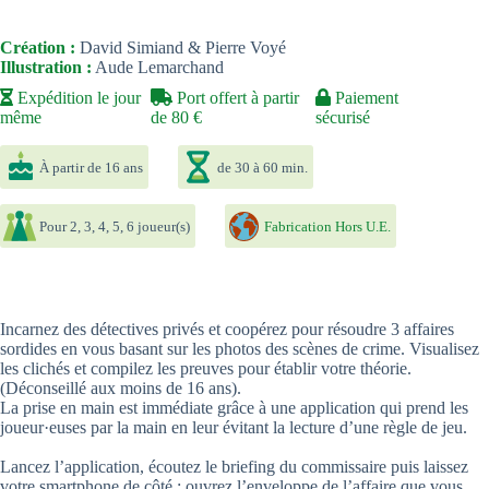
Création :
David Simiand & Pierre Voyé
Illustration :
Aude Lemarchand
Expédition le jour
Port offert à partir
Paiement
même
de 80 €
sécurisé
À partir de 16 ans
de 30 à 60 min.
Pour 2, 3, 4, 5, 6 joueur(s)
Fabrication Hors U.E.
Incarnez des détectives privés et coopérez pour résoudre 3 affaires
sordides en vous basant sur les photos des scènes de crime. Visualisez
les clichés et compilez les preuves pour établir votre théorie.
(Déconseillé aux moins de 16 ans).
La prise en main est immédiate grâce à une application qui prend les
joueur·euses par la main en leur évitant la lecture d’une règle de jeu.
Lancez l’application, écoutez le briefing du commissaire puis laissez
votre smartphone de côté : ouvrez l’enveloppe de l’affaire que vous