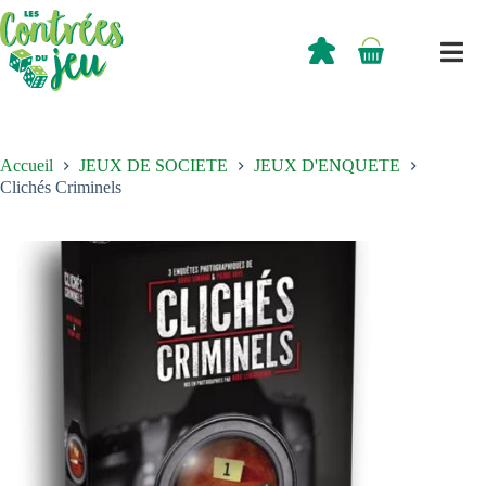
Passer
au
contenu
0,00
€
Panier
d’achat
Accueil
JEUX DE SOCIETE
JEUX D'ENQUETE
Clichés Criminels