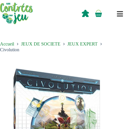
Passer
au
contenu
0,00
€
Panier
d’achat
Accueil
JEUX DE SOCIETE
JEUX EXPERT
Civolution