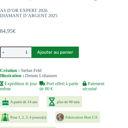
AS D’OR EXPERT 2026
DIAMANT D’ARGENT 2025
84,95
€
quantité
Ajouter au panier
de
Civolution
Création :
Stefan Feld
Illustration :
Dennis Lohausen
Expédition le jour
Port offert à partir
Paiement
même
de 80 €
sécurisé
À partir de 14 ans
plus de 90 min.
Pour 1, 2, 3, 4 joueur(s)
Fabrication Hors U.E.