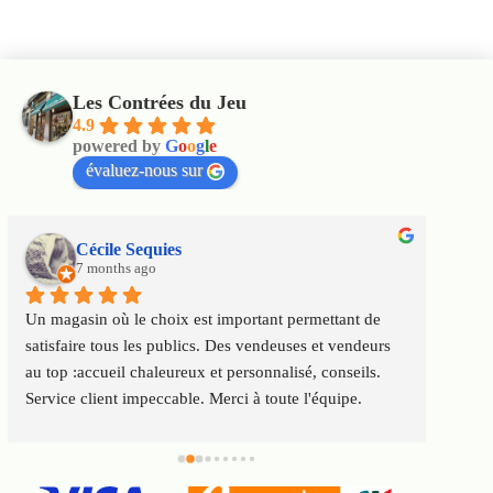
Les Contrées du Jeu
4.9
powered by
G
o
o
g
l
e
évaluez-nous sur
Cécile Sequies
7 months ago
Un magasin où le choix est important permettant de 
Super
satisfaire tous les publics. Des vendeuses et vendeurs 
trai
au top :accueil chaleureux et personnalisé, conseils. 
Service client impeccable. Merci à toute l'équipe.