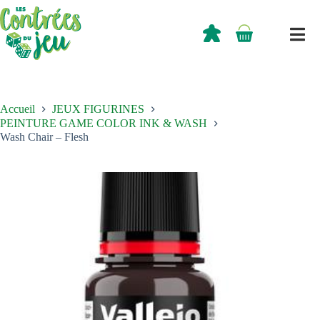
Passer
au
contenu
0,00
€
Panier
d’achat
Accueil
JEUX FIGURINES
PEINTURE GAME COLOR INK & WASH
Wash Chair – Flesh