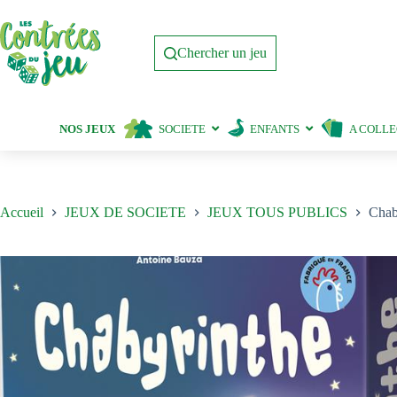
Passer
au
contenu
Chercher un jeu
NOS JEUX
SOCIETE
ENFANTS
A COLL
Accueil
JEUX DE SOCIETE
JEUX TOUS PUBLICS
Chab