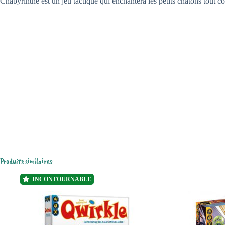
Chabyrinthe est un jeu tactique qui enchantera les petits chatons tout 
Produits similaires
INCONTOURNABLE