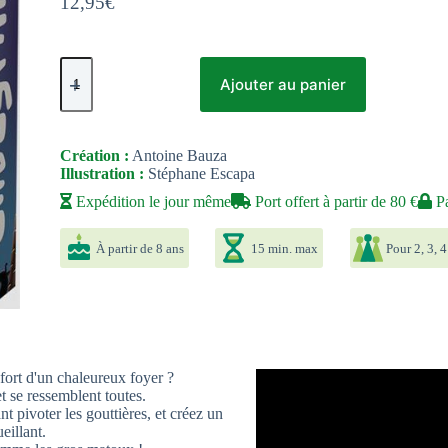
12,95
€
quantité
de
Ajouter au panier
Chabyrinthe
Création :
Antoine Bauza
Illustration :
Stéphane Escapa
Expédition le jour même
Port offert à partir de 80 €
Pa
À partir de 8 ans
15 min. max
Pour 2, 3, 4
onfort d'un chaleureux foyer ?
et se ressemblent toutes.
 pivoter les gouttières, et créez un
eillant.