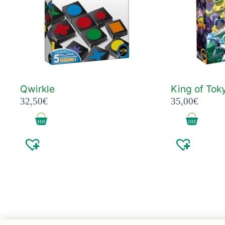
Qwirkle
King of Tok
32,50
€
35,00
€