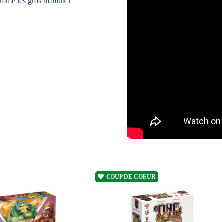
comme les gros matoux !
COUP DE COEUR