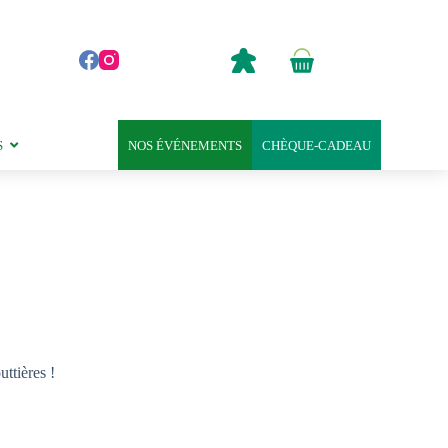
0,00
€
Panier
d’achat
S
NOS ÉVÉNEMENTS
CHÈQUE-CADEAU
uttières !